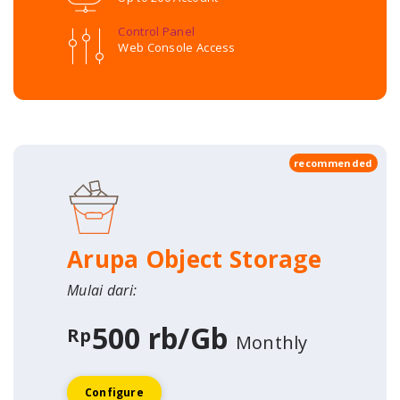
Control Panel
Web Console Access
recommended
Arupa Object Storage
Mulai dari:
500 rb/Gb
Rp
Monthly
Configure