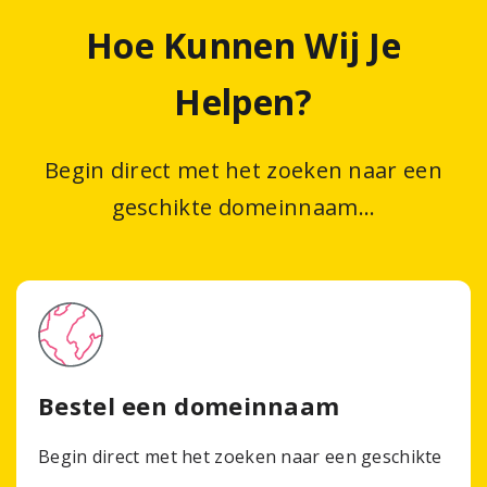
Hoe Kunnen Wij Je
Helpen?
Begin direct met het zoeken naar een
geschikte domeinnaam...
Arupa
Arupa
Backup
Vind je nieuwe
Object Storage
Support-verzoeken
office 365
Bestel een domeinnaam
domeinnaam
flexibil
|
Onze toewijding aan klanten support reikt ook over de
Begin direct met het zoeken naar een geschikte
Arupa Backup Office 365 memberikan perlindungan data
hele wereld. We zijn hier om u op alle mogelijke manieren
Geef in onderstaande vensters het domein en de tld op
Arupa Object Storage adalah solusi penyimpanan data