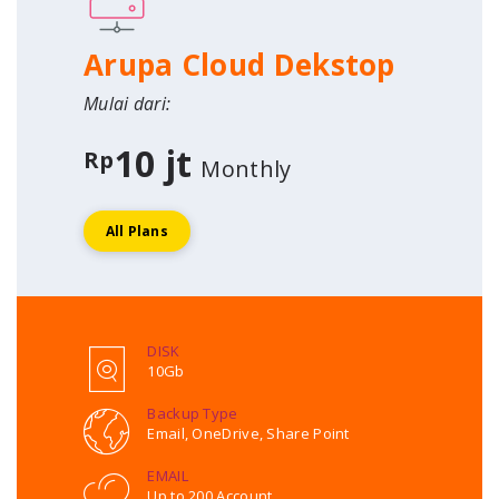
Arupa Cloud Dekstop
Mulai dari:
10 jt
Rp
Monthly
All Plans
DISK
10Gb
Backup Type
Email, OneDrive, Share Point
EMAIL
Up to 200 Account