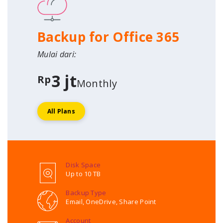
Backup for Office 365
Mulai dari:
3 jt
Rp
Monthly
All Plans
Disk Space
Up to 10 TB
Backup Type
Email, OneDrive, Share Point
Account