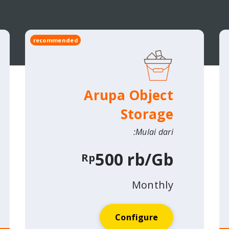
recommended
Arupa Object
Storage
Mulai dari:
500 rb/Gb
Rp
Monthly
Configure