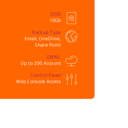
DISK
10Gb
Backup Type
Email, OneDrive,
Share Point
EMAIL
Up to 200 Account
Control Panel
Web Console Access