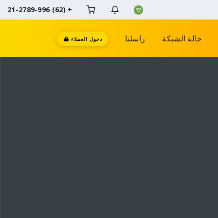
+ (62) 21-2789-996
حالة الشبكة
راسلنا
دخول العملاء