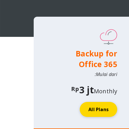
Backup for
Office 365
Mulai dari:
3 jt
Rp
Monthly
All Plans