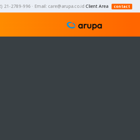
2) 21-2789-996 · Email: care@arupa.co.id
Client Area
contact