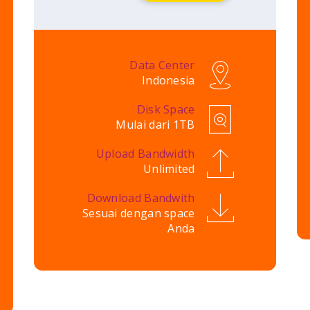
Data Center
Indonesia
Disk Space
Mulai dari 1TB
Upload Bandwidth
Unlimited
Download Bandwith
Sesuai dengan space
Anda