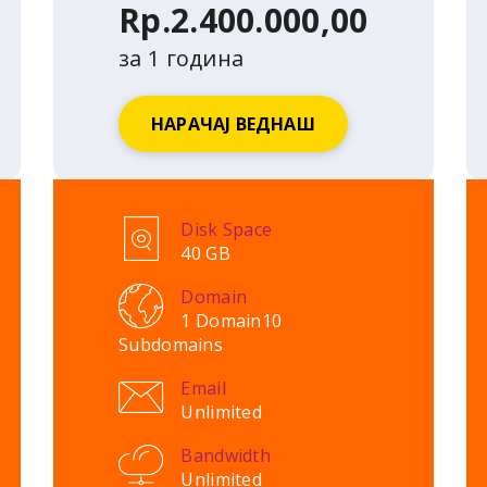
Rp.2.400.000,00
за 1 година
НАРАЧАЈ ВЕДНАШ
Disk Space
40 GB
Domain
1 Domain
10
Subdomains
Email
Unlimited
Bandwidth
Unlimited