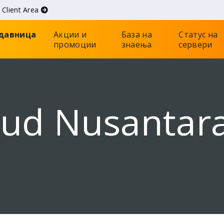
d
Client Area
давница
Акции и
База на
Статус на
промоции
знаења
сервери
oud Nusantar