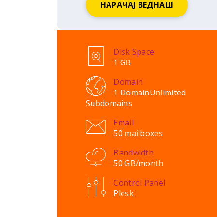
НАРАЧАЈ ВЕДНАШ
Disk Space
1 GB
Domain
1 Domain
Unlimited
Subdomains
Email
50 mailboxes
Bandwidth
50 GB/month
Control Panel
Plesk