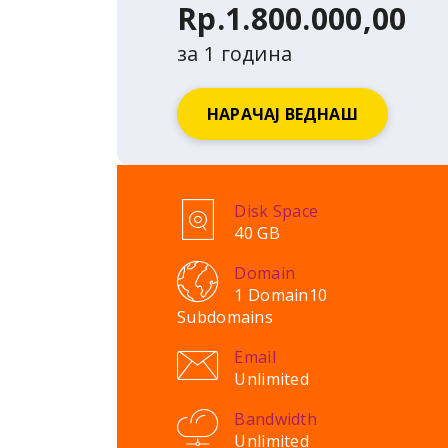
Rp.1.800.000,00
за 1 година
НАРАЧАЈ ВЕДНАШ
Disk Space
40 GB
Domain
1 Domain
10
Subdomains
Email
Unlimited
Bandwidth
Unlimited