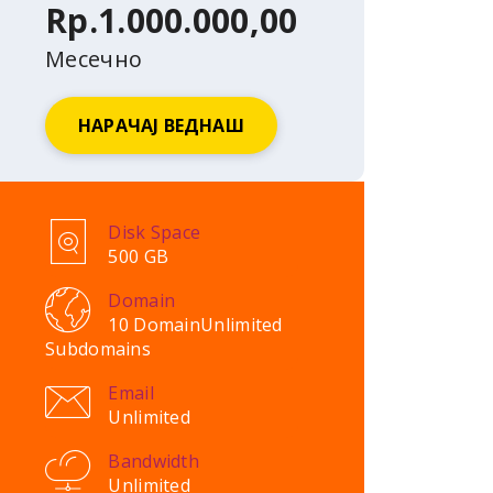
Rp.1.000.000,00
Месечно
НАРАЧАЈ ВЕДНАШ
Disk Space
500 GB
Domain
10 Domain
Unlimited
Subdomains
Email
Unlimited
Bandwidth
Unlimited