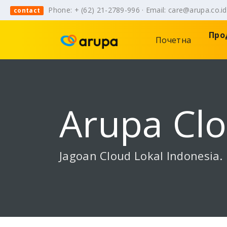
Phone: + (62) 21-2789-996 · Email: care@arupa.co.i
contact
Про
Почетна
Arupa Cl
Jagoan Cloud Lokal Indonesia.