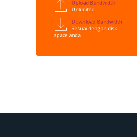
Upload Bandwidth
Unlimited
Download Bandwidth
Sesuai dengan disk
space anda