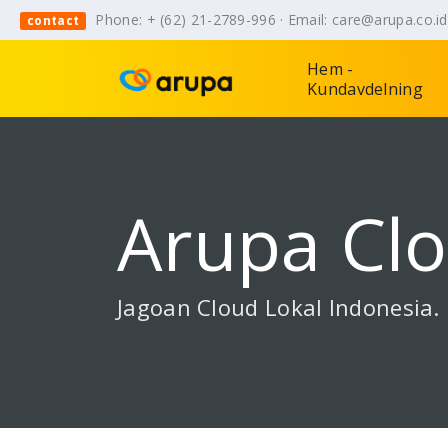
Phone: + (62) 21-2789-996 · Email: care@arupa.co.i
contact
Hem -
Kundavdelning
Arupa Cl
Jagoan Cloud Lokal Indonesia.