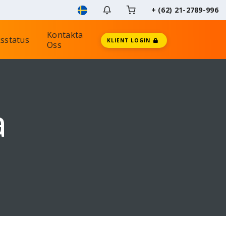
+ (62) 21-2789-996
Kontakta
sstatus
KLIENT LOGIN
Oss
a