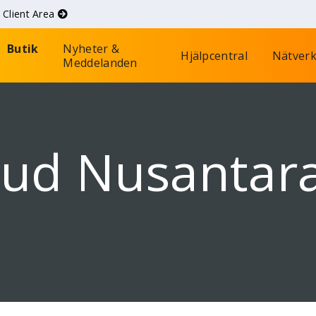
d
Client Area
Butik
Nyheter &
Hjälpcentral
Nätverk
Meddelanden
oud Nusantar