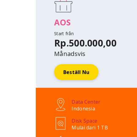
AOS
Start från
Rp.500.000,00
Månadsvis
Beställ Nu
Data Center
Indonesia
Disk Space
Mulai dari 1 TB