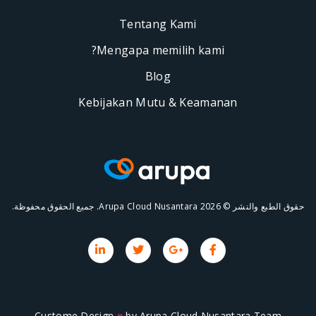
Tentang Kami
Mengapa memilih kami?
Blog
Kebijakan Mutu & Keaman
 © 2026
Custome Design
♥
by
Arupa Cloud Nusa