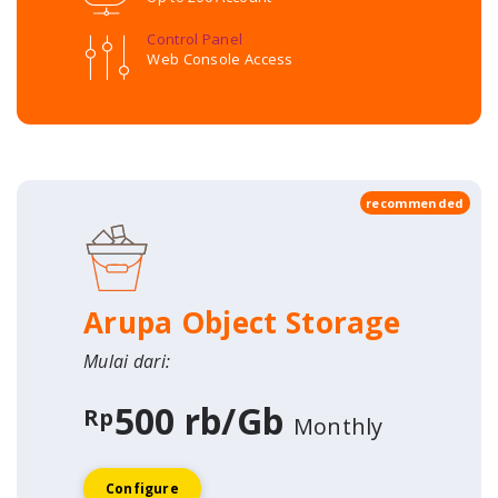
Control Panel
Web Console Access
recommended
Arupa Object Storage
Mulai dari:
500 rb/Gb
Rp
Monthly
Configure