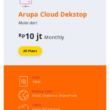
Arupa Cloud Dekstop
Mulai dari:
10 jt
Rp
Monthly
All Plans
DISK
10Gb
Backup Type
Email, OneDrive, Share Point
EMAIL
Up to 200 Account