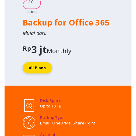
Backup for Office 365
Mulai dari:
3 jt
Rp
Monthly
All Plans
Disk Space
Up to 10 TB
Backup Type
Email, OneDrive, Share Point
Account