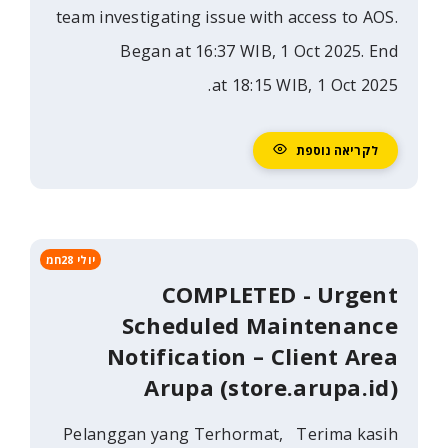
team investigating issue with acce
Began at 16:37 WIB, 1 Oct 
at 18:15 WIB, 1
וספת
יולי 28חמ
COMPLETED - 
Scheduled Maint
Notification – Clie
Arupa (store.ar
Pelanggan yang Terhormat, Ter