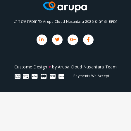
 2026
Custome Design
♥
by
Arupa Cloud Nusa
Payments We