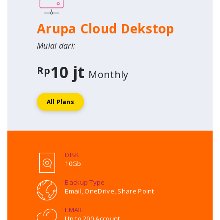
Arupa Cloud Dekstop
Mulai dari:
10 jt
Rp
Monthly
All Plans
DISK
10Gb
Backup Type
Email, OneDrive, Share Point
EMAIL
Up to 200 Account