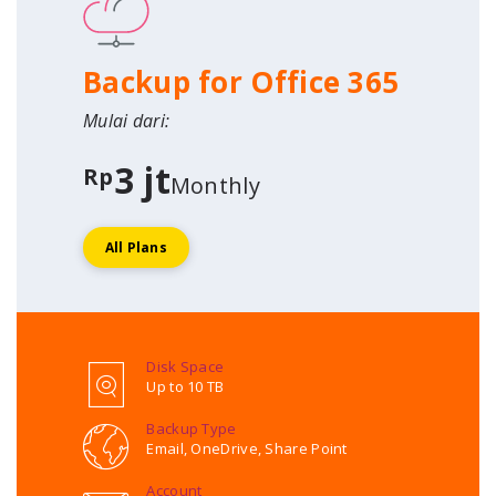
Backup for Office 365
Mulai dari:
3 jt
Rp
Monthly
All Plans
Disk Space
Up to 10 TB
Backup Type
Email, OneDrive, Share Point
Account