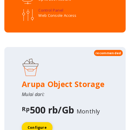
Control Panel
Web Console Access
recommended
Arupa Object Storage
Mulai dari:
500 rb/Gb
Rp
Monthly
Configure