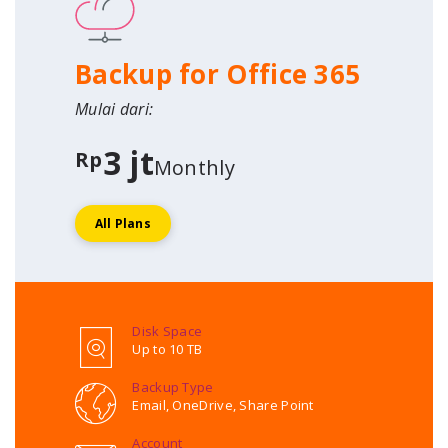
Backup for Office 365
Mulai dari:
3 jt
Rp
Monthly
All Plans
Disk Space
Up to 10 TB
Backup Type
Email, OneDrive, Share Point
Account