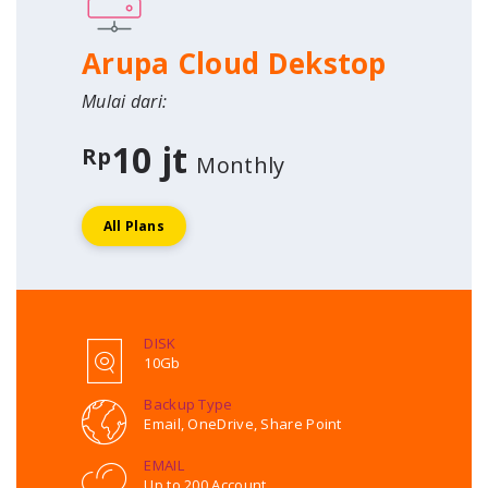
Arupa Cloud Dekstop
Mulai dari:
10 jt
Rp
Monthly
All Plans
DISK
10Gb
Backup Type
Email, OneDrive, Share Point
EMAIL
Up to 200 Account