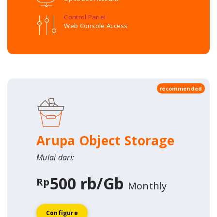
Control Panel
Web Console Access
recommended
Arupa Object Storage
Mulai dari:
500 rb/Gb
Rp
Monthly
Configure