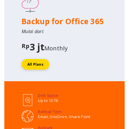
Backup for Office 365
Mulai dari:
3 jt
Rp
Monthly
All Plans
Disk Space
Up to 10 TB
Backup Type
Email, OneDrive, Share Point
Account