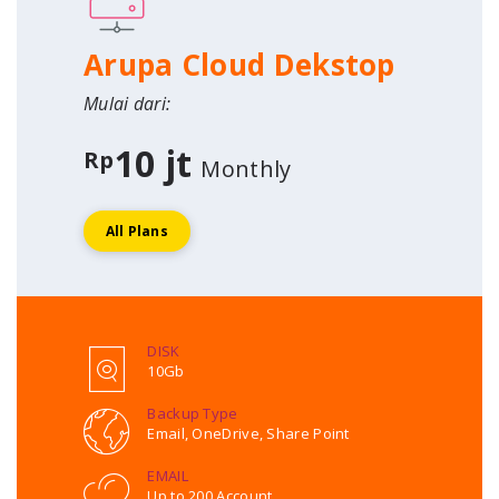
Arupa Cloud Dekstop
Mulai dari:
10 jt
Rp
Monthly
All Plans
DISK
10Gb
Backup Type
Email, OneDrive, Share Point
EMAIL
Up to 200 Account