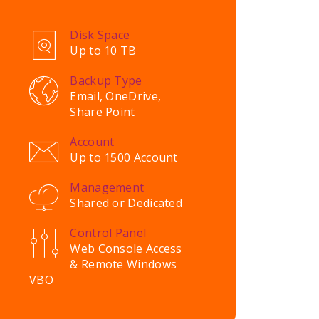
Disk Space
Up to 10 TB
Backup Type
Email, OneDrive,
Share Point
Account
Up to 1500 Account
Management
Shared or Dedicated
Control Panel
Web Console Access
& Remote Windows
VBO