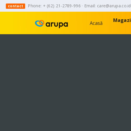
Phone: + (62) 21-2789-996 · Email: care@arupa.co.i
contact
Magaz
Acasă