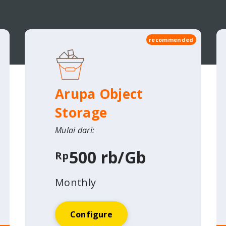
recommended
Arupa Object
Storage
Mulai dari:
500 rb/Gb
Rp
Monthly
Configure