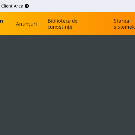
d
Client Area
in
Biblioteca de
Starea
Anunțuri
cunoștințe
sistemel