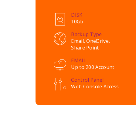
DISK
10Gb
Backup Type
Email, OneDrive,
Share Point
EMAIL
Up to 200 Account
Control Panel
Web Console Access