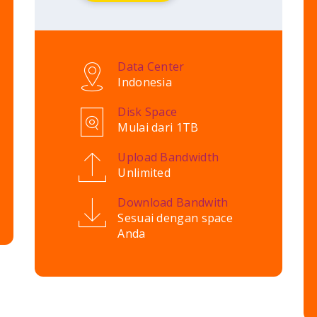
Data Center
Indonesia
Disk Space
Mulai dari 1TB
Upload Bandwidth
Unlimited
Download Bandwith
Sesuai dengan space
Anda