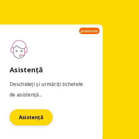
premium
Asistență
Deschideți și urmăriți tichetele
de asistență...
Asistență