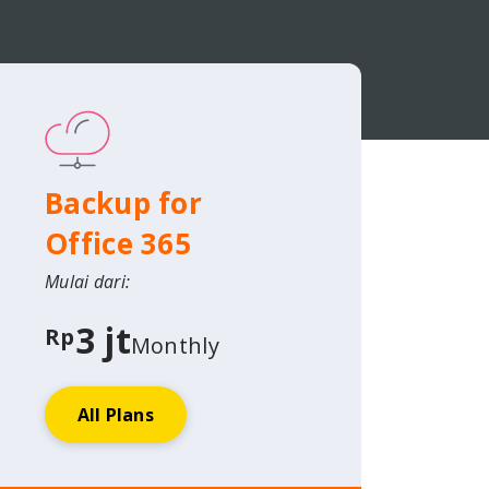
Backup for
Office 365
Mulai dari:
3 jt
Rp
Monthly
All Plans