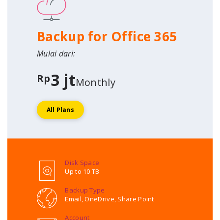
Backup for Office 365
Mulai dari:
3 jt
Rp
Monthly
All Plans
Disk Space
Up to 10 TB
Backup Type
Email, OneDrive, Share Point
Account