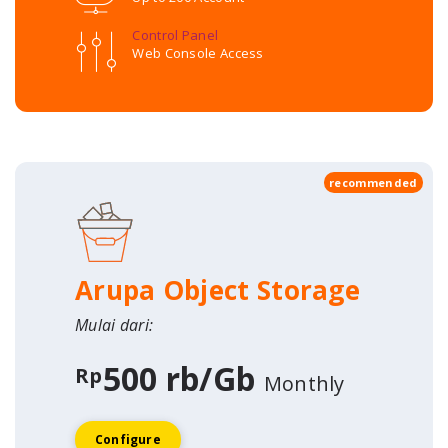
Control Panel
Web Console Access
recommended
Arupa Object Storage
Mulai dari:
500 rb/Gb
Rp
Monthly
Configure