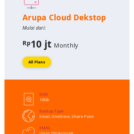
Arupa Cloud Dekstop
Mulai dari:
10 jt
Rp
Monthly
All Plans
DISK
10Gb
Backup Type
Email, OneDrive, Share Point
EMAIL
Up to 200 Account